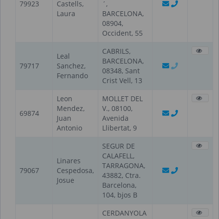
79923
Castells,
´,
Laura
BARCELONA,
08904,
Occident, 55
CABRILS,
Leal
BARCELONA,
79717
Sanchez,
08348, Sant
Fernando
Crist Vell, 13
Leon
MOLLET DEL
Mendez,
V., 08100,
69874
Juan
Avenida
Antonio
Llibertat, 9
SEGUR DE
CALAFELL,
Linares
TARRAGONA,
79067
Cespedosa,
43882, Ctra.
Josue
Barcelona,
104, bjos B
CERDANYOLA