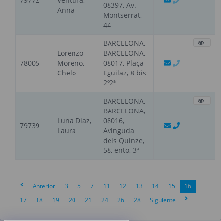
79772
Ventura,
08397, Av.
Anna
Montserrat,
44
BARCELONA,
Lorenzo
BARCELONA,
78005
Moreno,
08017, Plaça
Chelo
Eguilaz, 8 bis
2º2ª
BARCELONA,
BARCELONA,
Luna Diaz,
08016,
79739
Laura
Avinguda
dels Quinze,
58, ento, 3ª
Anterior
3
5
7
11
12
13
14
15
16
17
18
19
20
21
24
26
28
Siguiente