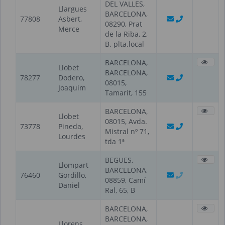
DEL VALLES,
Llargues
BARCELONA,
77808
Asbert,
08290, Prat
Merce
de la Riba, 2,
B. plta.local
BARCELONA,
Llobet
BARCELONA,
78277
Dodero,
08015,
Joaquim
Tamarit, 155
BARCELONA,
Llobet
08015, Avda.
73778
Pineda,
Mistral nº 71,
Lourdes
tda 1ª
BEGUES,
Llompart
BARCELONA,
76460
Gordillo,
08859, Camí
Daniel
Ral, 65, B
BARCELONA,
BARCELONA,
Llorens