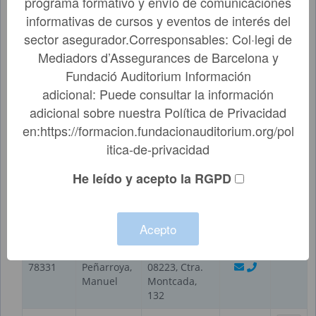
programa formativo y envío de comunicaciones
Rosell, 69,
informativas de cursos y eventos de interés del
bxos
sector asegurador.Corresponsables: Col·legi de
BARCELONA,
Mediadors d’Assegurances de Barcelona y
Lopez Jara,
63838
08015, Arago,
Elena
Fundació Auditorium Información
65 Pral. 4a.
adicional: Puede consultar la información
BARCELONA,
adicional sobre nuestra Política de Privacidad
Lopez
BARCELONA,
en:https://formacion.fundacionauditorium.org/pol
54049
Lizondo,
08004, Teodor
Modesto
Bonaplata 2,
itica-de-privacidad
8-4a
He leído y acepto la RGPD
Lopez
GRANOLLERS,
60220
Miras,
08400, Joan
Pedro
Prim, 5-7 2º
Acepto
TERRASSA,
Lopez
BARCELONA,
78331
Peñarroya,
08223, Ctra.
Manuel
Montcada,
132