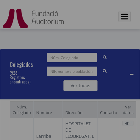
/var/www/vhosts/fundacionauditorium.org/formacion.funda
Colegiados
(928
Registros
encontrados)
Ver todos
Núm.
Ver
Colegiado
Nombre
Dirección
Contacto
datos
HOSPITALET
DE
Larriba
LLOBREGAT, L