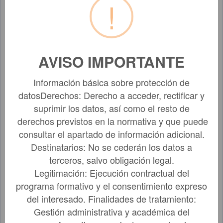
!
Lopez
BARCELONA,
74531
Balcells,
08014,
Javier
Moianès, 61,
bxos
Lopez
BARCELONA,
AVISO IMPORTANTE
Balcells,
08015,
555
Jose
Tamarit, 155-
Información básica sobre protección de
Antonio
159
datosDerechos: Derecho a acceder, rectificar y
MOLINS DE
suprimir los datos, así como el resto de
REI,
Lopez
derechos previstos en la normativa y que puede
BARCELONA,
76093
Bonafonte,
08750, Rafael
consultar el apartado de información adicional.
Abel
de Casanova,
Destinatarios: No se cederán los datos a
75, 1º, 4ª
terceros, salvo obligación legal.
SANTA
Legitimación: Ejecución contractual del
COLOMA DE
programa formativo y el consentimiento expreso
GRAMENET,
Lopez de
del interesado. Finalidades de tratamiento:
BARCELONA,
79182
Cozar,
08921,
Gestión administrativa y académica del
Carlos
Mossèn Camil