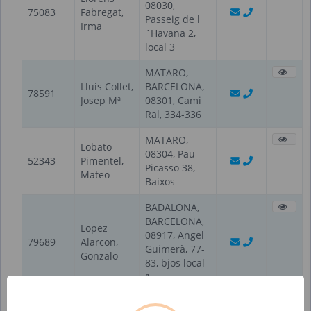
08030,
75083
Fabregat,
Passeig de l
Irma
´Havana 2,
local 3
MATARO,
Lluis Collet,
BARCELONA,
78591
Josep Mª
08301, Cami
Ral, 334-336
MATARO,
Lobato
08304, Pau
52343
Pimentel,
Picasso 38,
Mateo
Baixos
BADALONA,
BARCELONA,
Lopez
08917, Angel
79689
Alarcon,
Guimerà, 77-
Gonzalo
83, bjos local
1
BARCELONA,