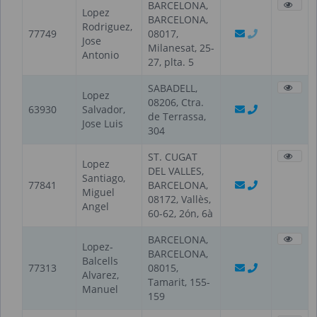
BARCELONA,
Lopez
BARCELONA,
Rodriguez,
77749
08017,
Jose
Milanesat, 25-
Antonio
27, plta. 5
SABADELL,
Lopez
08206, Ctra.
63930
Salvador,
de Terrassa,
Jose Luis
304
ST. CUGAT
Lopez
DEL VALLES,
Santiago,
77841
BARCELONA,
Miguel
08172, Vallès,
Angel
60-62, 2ón, 6à
BARCELONA,
Lopez-
BARCELONA,
Balcells
77313
08015,
Alvarez,
Tamarit, 155-
Manuel
159