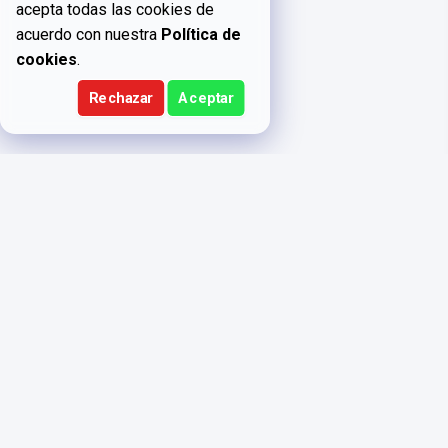
acepta todas las cookies de
acuerdo con nuestra
Política de
cookies
.
Rechazar
Aceptar
FUNDACIÓ
Aviso legal
AUDITORIUM
Politica de
PASSEIG SAN
privacidad y
JOAN, 33
protección de
datos
08010,