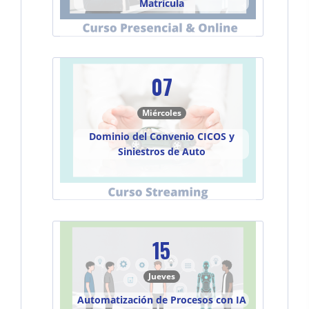
Matrícula
07
Miércoles
Dominio del Convenio CICOS y
Siniestros de Auto
15
Jueves
Automatización de Procesos con IA