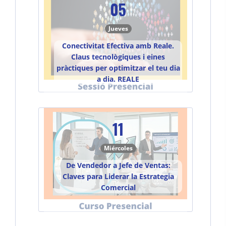
05
Jueves
Conectivitat Efectiva amb Reale.
Claus tecnològiques i eines
pràctiques per optimitzar el teu dia
a dia. REALE
11
Miércoles
De Vendedor a Jefe de Ventas:
Claves para Liderar la Estrategia
Comercial