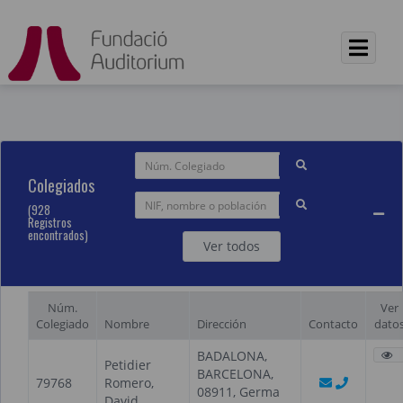
/var/www/vhosts/fundacionauditorium.org/formacion.funda
Colegiados
(928
Registros
encontrados)
Ver todos
Núm.
Ver
Colegiado
Nombre
Dirección
Contacto
dato
BADALONA,
Petidier
BARCELONA,
79768
Romero,
08911, Germa
David