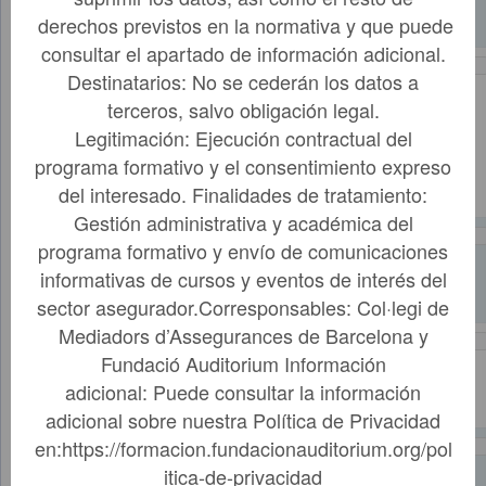
40165
08700, Marcel·lí
Miquel
derechos previstos en la normativa y que puede
Champanyat, 1
consultar el apartado de información adicional.
LES
Destinatarios: No se cederán los datos a
FRANQUESES
terceros, salvo obligación legal.
Piris
DEL VALLÉS,
72887
Barrientos,
BARCELONA,
Legitimación: Ejecución contractual del
Josep
08520, Verge de
programa formativo y el consentimiento expreso
la Mercè, 55
del interesado. Finalidades de tratamiento:
lcoal 3
Gestión administrativa y académica del
AVINYO,
programa formativo y envío de comunicaciones
Pla Bach,
BARCELONA,
79414
Maria
informativas de cursos y eventos de interés del
08279, Major,
Carme
15, bxos
sector asegurador.Corresponsables: Col·legi de
Mediadors d’Assegurances de Barcelona y
SANT HIPOLIT
Fundació Auditorium Información
Pla Brunet,
DE VOLTREGA,
73528
Rosa Mª
08512, Santiago
adicional: Puede consultar la información
Rusinyol, 6
adicional sobre nuestra Política de Privacidad
en:https://formacion.fundacionauditorium.org/pol
Pla Sociats,
AVINYO, 08279,
42874
Pedro
Major, 15, bxos
itica-de-privacidad