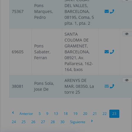
Pons
DEL VALLES,
75367
Marques,
BARCELONA,
Pedro
08195, Coma, 5
plta. 1, pta. 2
SANTA
COLOMA DE
Pons
GRAMENET,
69605
Sabater,
BARCELONA,
Ferran
08921, Av.
Pallaresa, 162-
164, bxos
ARENYS DE
Pons Sola,
38081
MAR, 08350, La
Jose De
torre 25
Anterior
5
9
13
18
19
20
21
22
23
24
25
26
27
28
30
Siguiente