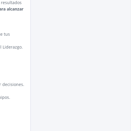
 resultados
ara alcanzar
te tus
l Liderazgo.
 decisiones.
uipos.