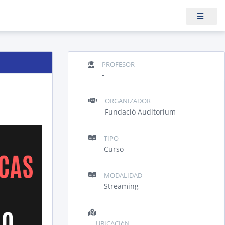
PROFESOR
-
ORGANIZADOR
Fundació Auditorium
TIPO
Curso
MODALIDAD
Streaming
UBICACIóN